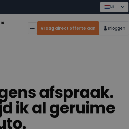
NL
tie
Inloggen
Vraag direct offerte aan
Meer pagina's
lgens afspraak.
ijd ik al geruime
uto.