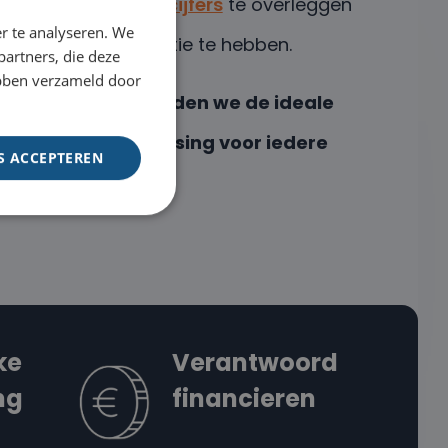
Dit kan zonder
jaarcijfers
te overleggen
r te analyseren. We
of een BKR-registratie te hebben.
partners, die deze
ebben verzameld door
Samen met jou vinden we de ideale
financieringsoplossing voor iedere
S ACCEPTEREN
situatie.
ke
Verantwoord
ng
financieren