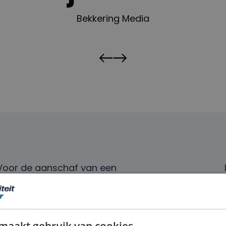
Bekkering Media
Voor de aanschaf van een
personenauto of een bedrijfswagen is
De Mobiliteit Financier de ideale