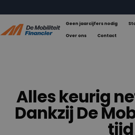
De Mobiliteit Financier
Geen jaarcijfers nodig
St
Over ons
Contact
Alles keurig n
Dankzij De Mobil
tij