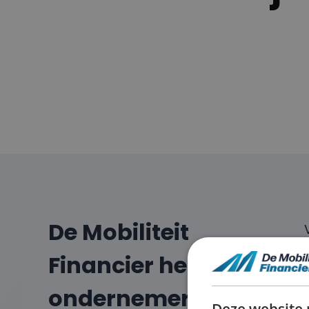
De Mobiliteit
Financier helpt
ondernemers,