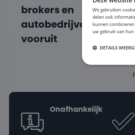
Deze website 
brokers en
We gebruiken cookie
delen ook informatie
autobedrijven
kunnen combineren m
uw gebruik van hun
vooruit
DETAILS WEERG
Onafhankelijk