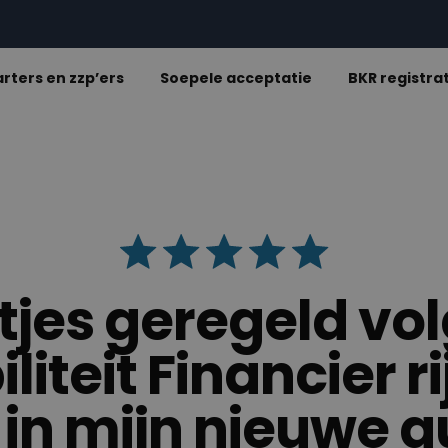
arters en zzp’ers
Soepele acceptatie
BKR registra
etjes geregeld vo
iteit Financier r
d in mijn nieuwe a