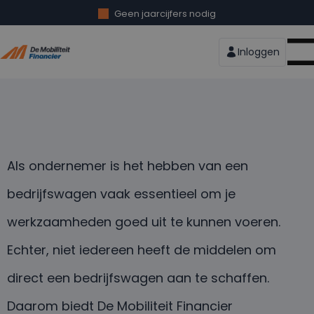
Geen jaarcijfers nodig
Speciaal voor starter en ZZP’er
De Mobiliteit Financier
Soepele acceptatie
Inloggen
Ook mogelijkheden met een BKR registratie
Als ondernemer is het hebben van een
bedrijfswagen vaak essentieel om je
werkzaamheden goed uit te kunnen voeren.
Echter, niet iedereen heeft de middelen om
direct een bedrijfswagen aan te schaffen.
Daarom biedt De Mobiliteit Financier