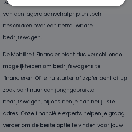
teller hebben staan. Hierdoor kun je profiteren
van een lagere aanschafprijs en toch
beschikken over een betrouwbare
bedrijfswagen.
De Mobiliteit Financier biedt dus verschillende
mogelijkheden om bedrijfswagens te
financieren. Of je nu starter of zzp’er bent of op
zoek bent naar een jong-gebruikte
bedrijfswagen, bij ons ben je aan het juiste
adres. Onze financiële experts helpen je graag
verder om de beste optie te vinden voor jouw