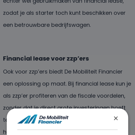
echter wel gebruikmaken van financial lease,
zodat je als starter toch kunt beschikken over
een betrouwbare bedrijfswagen.
Financial lease voor zzp’ers
Ook voor zzp’ers biedt De Mobiliteit Financier
een oplossing op maat. Bij financial lease kun je
als zzp’er profiteren van de fiscale voordelen,
zonder dat je direct grote investeringen hoeft
×
te doen. Bovendien kun je zelf de looptijd van
het leasecontract bepalen, waardoor je