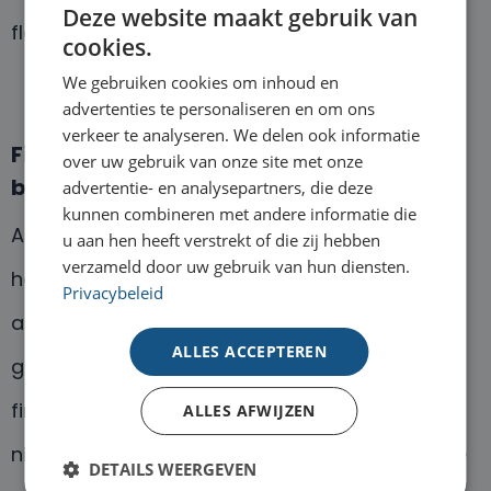
Deze website maakt gebruik van
flexibiliteit behoudt.
cookies.
We gebruiken cookies om inhoud en
advertenties te personaliseren en om ons
verkeer te analyseren. We delen ook informatie
Financieren van jong-gebruikte
over uw gebruik van onze site met onze
bedrijfswagens
advertentie- en analysepartners, die deze
kunnen combineren met andere informatie die
Als je op zoek bent naar een bedrijfswagen,
u aan hen heeft verstrekt of die zij hebben
verzameld door uw gebruik van hun diensten.
hoef je niet altijd te kiezen voor een nieuwe
Privacybeleid
auto. Bij De Mobiliteit Financier kun je ook jong-
ALLES ACCEPTEREN
gebruikte bedrijfswagens financieren met
financial lease. Dit zijn auto’s die nog relatief
ALLES AFWIJZEN
nieuw zijn, maar al wel enkele kilometers op de
DETAILS WEERGEVEN