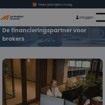
Geen jaarcijfers nodig
Speciaal voor starter en ZZP’er
De Mobiliteit Financier
Soepele acceptatie
Inloggen
Ook mogelijkheden met een BKR registratie
De financieringspartner voor
brokers