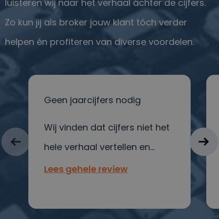
luisteren wij naar het verhaal áchter de cijfers.
Zo kun jij als broker jouw klant tóch verder
helpen én profiteren van diverse voordelen.
Geen jaarcijfers nodig
Wij vinden dat cijfers niet het
hele verhaal vertellen en
leggen de focus op de
Lees gehele review
ondernemer achter het
bedrijf.