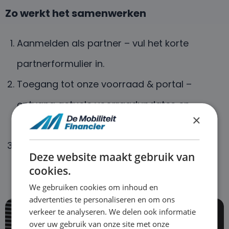
Zo werkt het samenwerken
Aanmelden als partner – vul het korte
partnerformulier in.
Toegang tot onze voorraad & portal –
ontvang actuele voorraadupdates en
×
scherpe offertes.
Verdienen per transactie – commissie bij
Deze website maakt gebruik van
iedere succesvolle deal.
cookies.
We gebruiken cookies om inhoud en
advertenties te personaliseren en om ons
verkeer te analyseren. We delen ook informatie
over uw gebruik van onze site met onze