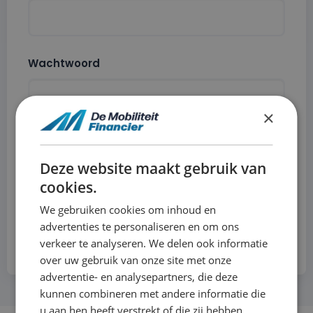
Wachtwoord
×
Onthoud mij
Deze website maakt gebruik van
Inloggen
cookies.
We gebruiken cookies om inhoud en
advertenties te personaliseren en om ons
Wachtwoord vergeten?
|
Account aanvragen
verkeer te analyseren. We delen ook informatie
over uw gebruik van onze site met onze
advertentie- en analysepartners, die deze
kunnen combineren met andere informatie die
u aan hen heeft verstrekt of die zij hebben