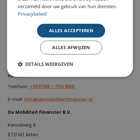
verzameld door uw gebruik van hun diensten.
Privacybeleid
ALLES ACCEPTEREN
De Mobiliteit Financier is een onafhankelijke
financieringspartner. Met al meer dan 20 jaar ervaring in
de autobranche, is De Mobiliteit Financier gestart om je
ALLES AFWIJZEN
als ondernemer te helpen met het aanschaffen van
een bedrijfswagen.
DETAILS WEERGEVEN
Contact
Telefoon:
+31(0)88 – 700 1866
E-mail:
info@demobiliteitfinancier.nl
De Mobiliteit Financier B.V.
Kanaalweg 9
5721 MZ Asten